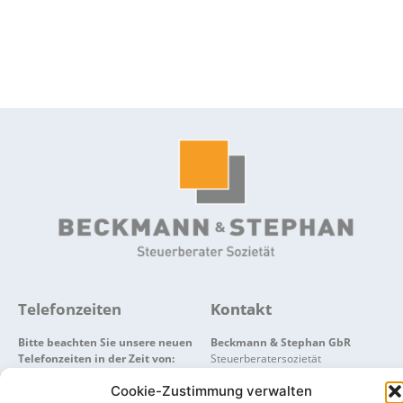
Verfahrensdokumentation
Ein Muss für jedes Unternehmen – wir
unterstützen Sie bei der Dokumentation
Ihrer ordnungsgemäßen Buchführung.
Mehr erfahren ...
Telefonzeiten
Kontakt
Bitte beachten Sie unsere neuen
Beckmann & Stephan GbR
Telefonzeiten in der Zeit von:
Steuerberatersozietät
Dienstag bis Donnerstag von 8:00
Clayallee 167
Cookie-Zustimmung verwalten